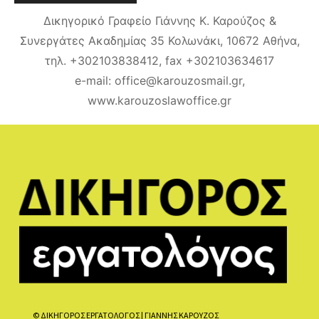
Δικηγορικό Γραφείο Γιάννης Κ. Καρούζος &
Συνεργάτες Ακαδημίας 35 Κολωνάκι, 10672 Αθήνα,
τηλ. +302103838412, fax +302103634617
e-mail: office@karouzosmail.gr,
www.karouzoslawoffice.gr
© ΔΙΚΗΓΟΡΟΣ ΕΡΓΑΤΟΛΟΓΟΣ | ΓΙΑΝΝΗΣ ΚΑΡΟΥΖΟΣ