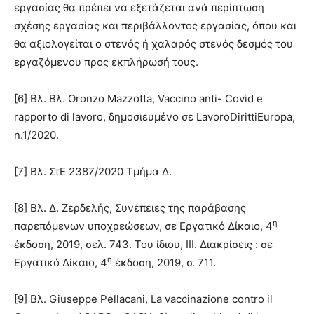
εργασίας θα πρέπει να εξετάζεται ανά περίπτωση
σχέσης εργασίας και περιβάλλοντος εργασίας, όπου και
θα αξιολογείται ο στενός ή χαλαρός στενός δεσμός του
εργαζόμενου προς εκπλήρωσή τους.
[6] Βλ. Βλ. Oronzo Mazzotta, Vaccino anti- Covid e
rapporto di lavoro, δημοσιευμένο σε LavoroDirittiEuropa,
n.1/2020.
[7] Βλ. ΣτΕ 2387/2020 Τμήμα Δ.
[8] Βλ. Δ. Ζερδελής, Συνέπειες της παράβασης
η
παρεπόμενων υποχρεώσεων, σε Εργατικό Δίκαιο, 4
έκδοση, 2019, σελ. 743. Του ίδιου, ΙΙΙ. Διακρίσεις : σε
η
Εργατικό Δίκαιο, 4
έκδοση, 2019, σ. 711.
[9] Βλ. Giuseppe Pellacani, La vaccinazione contro il