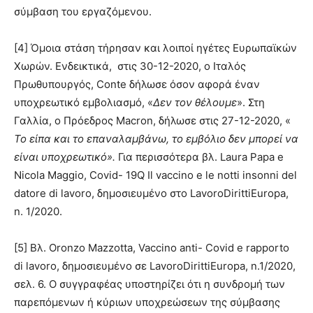
σύμβαση του εργαζόμενου.
[4] Όμοια στάση τήρησαν και λοιποί ηγέτες Ευρωπαϊκών
Χωρών. Ενδεικτικά, στις 30-12-2020, ο Ιταλός
Πρωθυπουργός, Conte δήλωσε όσον αφορά έναν
υποχρεωτικό εμβολιασμό, «
Δεν τον θέλουμε
». Στη
Γαλλία, ο Πρόεδρος Macron, δήλωσε στις 27-12-2020, «
Το είπα και το επαναλαμβάνω, το εμβόλιο δεν μπορεί να
είναι υποχρεωτικό».
Για περισσότερα βλ. Laura Papa e
Nicola Maggio, Covid- 19Q Il vaccino e le notti insonni del
datore di lavoro, δημοσιευμένο στο LavoroDirittiEuropa,
n. 1/2020.
[5] Βλ. Oronzo Mazzotta, Vaccino anti- Covid e rapporto
di lavoro, δημοσιευμένο σε LavoroDirittiEuropa, n.1/2020,
σελ. 6. Ο συγγραφέας υποστηρίζει ότι η συνδρομή των
παρεπόμενων ή κύριων υποχρεώσεων της σύμβασης