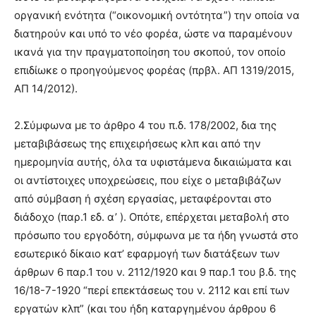
οργανική ενότητα (“οικονομική οντότητα”) την οποία να
διατηρούν και υπό το νέο φορέα, ώστε να παραμένουν
ικανά για την πραγματοποίηση του σκοπού, τον οποίο
επιδίωκε ο προηγούμενος φορέας (πρβλ. ΑΠ 1319/2015,
ΑΠ 14/2012).
2.Σύμφωνα με το άρθρο 4 του π.δ. 178/2002, δια της
μεταβιβάσεως της επιχειρήσεως κλπ και από την
ημερομηνία αυτής, όλα τα υφιστάμενα δικαιώματα και
οι αντίστοιχες υποχρεώσεις, που είχε ο μεταβιβάζων
από σύμβαση ή σχέση εργασίας, μεταφέρονται στο
διάδοχο (παρ.1 εδ. α’ ). Οπότε, επέρχεται μεταβολή στο
πρόσωπο του εργοδότη, σύμφωνα με τα ήδη γνωστά στο
εσωτερικό δίκαιο κατ’ εφαρμογή των διατάξεων των
άρθρων 6 παρ.1 του ν. 2112/1920 και 9 παρ.1 του β.δ. της
16/18-7-1920 “περί επεκτάσεως του ν. 2112 και επί των
εργατών κλπ” (και του ήδη καταργημένου άρθρου 6