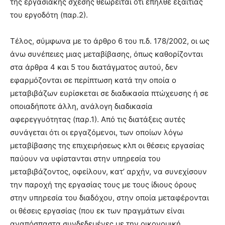
της εργασιακής σχέσης θεωρείται ότι επήλθε εξαιτίας
του εργοδότη (παρ.2).
Τέλος, σύμφωνα με το άρθρο 6 του π.δ. 178/2002, οι ως
άνω συνέπειες μιας μεταβίβασης, όπως καθορίζονται
στα άρθρα 4 και 5 του διατάγματος αυτού, δεν
εφαρμόζονται σε περίπτωση κατά την οποία ο
μεταβιβάζων ευρίσκεται σε διαδικασία πτώχευσης ή σε
οποιαδήποτε άλλη, ανάλογη διαδικασία
αφερεγγυότητας (παρ.1). Από τις διατάξεις αυτές
συνάγεται ότι οι εργαζόμενοι, των οποίων λόγω
μεταβίβασης της επιχειρήσεως κλπ οι θέσεις εργασίας
παύουν να υφίστανται στην υπηρεσία του
μεταβιβάζοντος, οφείλουν, κατ’ αρχήν, να συνεχίσουν
την παροχή της εργασίας τους με τους ίδιους όρους
στην υπηρεσία του διαδόχου, στην οποία μεταφέρονται
οι θέσεις εργασίας (που εκ των πραγμάτων είναι
αναπόσπαστα συνδεδεμένες με την οικονομική