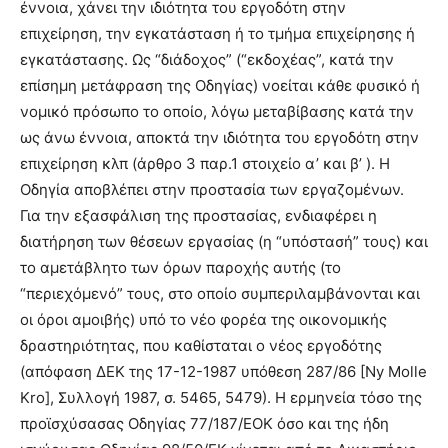
έννοια, χάνει την ιδιότητα του εργοδότη στην
επιχείρηση, την εγκατάσταση ή το τμήμα επιχείρησης ή
εγκατάστασης. Ως “διάδοχος” (“εκδοχέας”, κατά την
επίσημη μετάφραση της Οδηγίας) νοείται κάθε φυσικό ή
νομικό πρόσωπο το οποίο, λόγω μεταβίβασης κατά την
ως άνω έννοια, αποκτά την ιδιότητα του εργοδότη στην
επιχείρηση κλπ (άρθρο 3 παρ.1 στοιχείο α’ και β’ ). Η
Οδηγία αποβλέπει στην προστασία των εργαζομένων.
Για την εξασφάλιση της προστασίας, ενδιαφέρει η
διατήρηση των θέσεων εργασίας (η “υπόστασή” τους) και
το αμετάβλητο των όρων παροχής αυτής (το
“περιεχόμενό” τους, στο οποίο συμπεριλαμβάνονται και
οι όροι αμοιβής) υπό το νέο φορέα της οικονομικής
δραστηριότητας, που καθίσταται ο νέος εργοδότης
(απόφαση ΔΕΚ της 17-12-1987 υπόθεση 287/86 [Ny Molle
Kro], Συλλογή 1987, σ. 5465, 5479). Η ερμηνεία τόσο της
προϊσχύσασας Οδηγίας 77/187/ΕΟΚ όσο και της ήδη