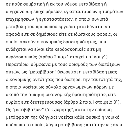
σε κάθε συμβατική ή εκ του νόμου μεταβίβαση ή
συγχώνευση επιχειρήσεων, εγκαταστάσεων ή τμημάτων
επιχειρήσεων ή εγκαταστάσεων, η οποία συνιστά
μεταβολή του προσώπου εργοδότη και δύναται να
αφορά είτε σε δημόσιους είτε σε ιδιωτικούς φορείς, οι
οποίοι ασκούν οικονομικές δραστηριότητες, που
ενδέχεται να είναι είτε κερδοσκοπικές είτε μη
κερδοσκοπικές (άρθρο 2 παρ.1 στοιχεία α’ και γ’ ).
Περαιτέρω, σύμφωνα με τους ορισμούς των διατάξεων
αυτών, ως “μεταβίβαση” θεωρείται η μεταβίβαση μιας
οικονομικής οντότητας που διατηρεί την ταυτότητά της,
η οποία νοείται ως σύνολο οργανωμένων πόρων με
σκοπό την άσκηση οικονομικής δραστηριότητας, είτε
κυρίας είτε δευτερεύουσας (άρθρο 2 παρ.1 στοιχείο β’ ).
Ως “μεταβιβάζων” (“εκχωρητής”, κατά την επίσημη
μετάφραση της Οδηγίας) νοείται κάθε φυσικό ή νομικό
πρόσωπο το οποίο, λόγω μεταβίβασης κατά την ως άνω