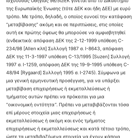
ισχύουσας Οδηγίας 98/50/ΕΚ γίνεται από το Δικαστήριο
της Ευρωπαϊκής Ένωσης (τότε ΔΕΚ και ήδη ΔΕΕ) με ευρύ
τρόπο. Με τρόπο, δηλαδή, ο οποίος ευνοεί την κατάφαση
“μεταβίβασης” ακόμη και σε περιπτώσεις, στις οποίες
αυτή εκ πρώτης όψεως θα μπορούσε να αμφισβητηθεί
(ενδεικτικά: απόφαση ΔΕΚ της 2-12-1999 υπόθεση C-
234/98 [Allen κλπ] Συλλογή 1987 σ. Ι-8643, απόφαση
ΔΕΚ της 11-3-1997 υπόθεση C-13/1995 [Suzen] Συλλογή
1997 σ. Ι-1259, απόφαση ΔΕΚ της 19-9-1995 υπόθεση C-
48/94 [Rygaard] Συλλογή 1995 σ. Ι-2745). Σύμφωνα με
μια γενική ερμηνευτική προσέγγιση, για να υπάρξει
μεταβίβαση επιχειρήσεως ή εκμεταλλεύσεως ή
τμήματος αυτών πρέπει να πρόκειται για μια
“οικονομική οντότητα”. Πρέπει να μεταβιβάζονται τόσα
επί μέρους στοιχεία μιας επιχειρήσεως ή
εκμεταλλεύσεως ή ακόμη και ενός τμήματος
επιχειρήσεως ή εκμεταλλεύσεως και κατά τέτοιο τρόπο,
ώστε τα μεταβιβαζόμενα στοιχεία να έχουν κάποια