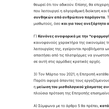
θεωρεί ότι τον αδικούν. Επίσης, θα επιχει
που λειτουργεί η αλγοριθμική διοίκηση και
συνθηκών από ανθρώπινο παράγοντα
. 
μισθωτούς, όσο
και για τους ανεξάρτητα
Γ)
Κανόνες αναφορικά με την *εφαρμογή
καινοφανούς χαρακτήρα της οικονομίας τ
λειτουργίας της, εγείρονται προβλήματα ω
απαιτήσει από τις πλατφόρμες να γνωστοπ
σε αυτή στις αρμόδιες κρατικές αρχές.
3) Toν Μάρτιο του 2021, η Επιτροπή κατέθ
Παρότι αφορά άπαντες τους εργαζόμενους
η
μείωση του
μισθολογικού χάσματος ανά
πλούσια πρόταση της Επιτροπής επισημαίνο
Α) Σύμφωνα με το άρθρο 5 θα πρέπει,
κατά