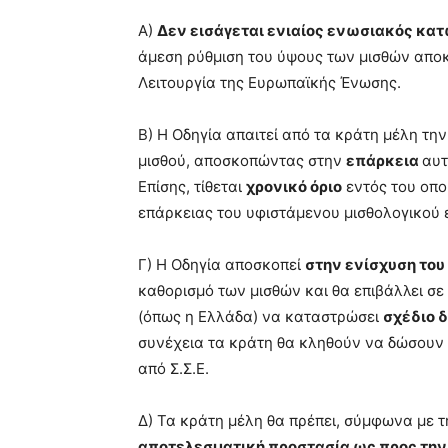
Α)
Δεν εισάγεται ενιαίος ενωσιακός κα
άμεση ρύθμιση του ύψους των μισθών αποκλ
Λειτουργία της Ευρωπαϊκής Ένωσης.
Β) Η Οδηγία απαιτεί από τα κράτη μέλη τη
μισθού, αποσκοπώντας στην
επάρκεια
αυτ
Επίσης, τίθεται
χρονικό όριο
εντός του οπο
επάρκειας του υφιστάμενου μισθολογικού 
Γ) Η Οδηγία αποσκοπεί
στην ενίσχυση το
καθορισμό των μισθών και θα επιβάλλει σε
(όπως η Ελλάδα) να καταστρώσει
σχέδιο 
συνέχεια τα κράτη θα κληθούν να δώσουν
από Σ.Σ.Ε.
Δ) Τα κράτη μέλη θα πρέπει, σύμφωνα με 
αποτελεσματική προστασία ως προς την