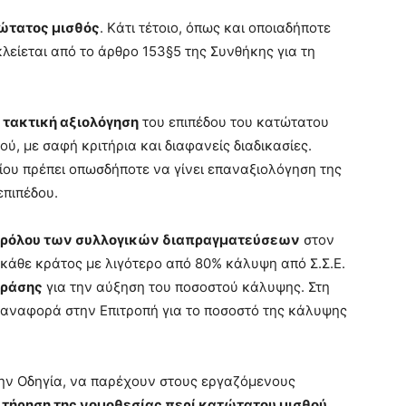
τώτατος μισθός
. Kάτι τέτοιο, όπως και οποιαδήποτε
είεται από το άρθρο 153§5 της Συνθήκης για τη
ν
τακτική αξιολόγηση
του επιπέδου του κατώτατου
ού, με σαφή κριτήρια και διαφανείς διαδικασίες.
ίου πρέπει οπωσδήποτε να γίνει επαναξιολόγηση της
επιπέδου.
υ ρόλου των συλλογικών διαπραγματεύσεων
στον
 κάθε κράτος με λιγότερο από 80% κάλυψη από Σ.Σ.Ε.
δράσης
για την αύξηση του ποσοστού κάλυψης. Στη
 αναφορά στην Επιτροπή για το ποσοστό της κάλυψης
την Οδηγία, να παρέχουν στους εργαζόμενους
 τήρηση της νομοθεσίας περί κατώτατου μισθού
,