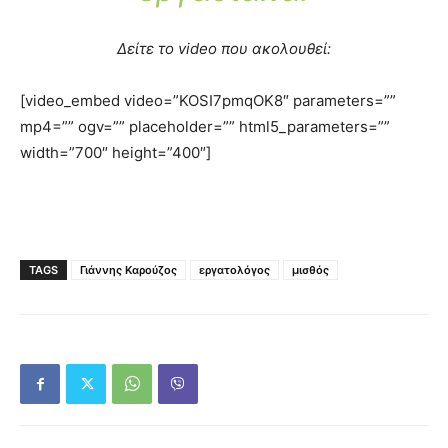
Δείτε το video που ακολουθεί:
[video_embed video=”KOSI7pmqOK8″ parameters=””
mp4=”” ogv=”” placeholder=”” html5_parameters=””
width=”700″ height=”400″]
TAGS
Γιάννης Καρούζος
εργατολόγος
μισθός