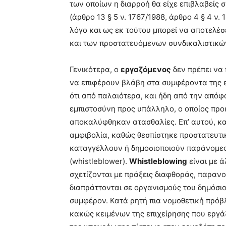
των οποίων η διαρροή θα είχε επιβλαβείς 
(άρθρο 13 § 5 ν. 1767/1988, άρθρο 4 § 4 ν
λόγο και ως εκ τούτου μπορεί να αποτελέ
και των προστατευόμενων συνδικαλιστικών σ
Γενικότερα, ο
εργαζόμενος
δεν πρέπει να 
να επιφέρουν βλάβη στα συμφέροντα της ε
ότι από παλαιότερα, και ήδη από την απόφα
εμπιστοσύνη προς υπάλληλο, ο οποίος προέ
αποκαλύφθηκαν ατασθαλίες. Επ’ αυτού, κα
αμφιβολία, καθώς θεσπίστηκε προστατευτικ
καταγγέλλουν ή δημοσιοποιούν παράνομες 
(whistleblower).
Whistleblowing
είναι με 
σχετίζονται με πράξεις διαφθοράς, παρανομ
διαπράττονται σε οργανισμούς του δημόσιου
συμφέρον. Κατά ρητή πια νομοθετική πρό
κακώς κειμένων της επιχείρησης που εργά