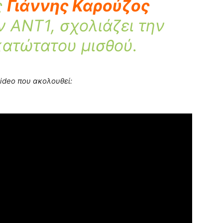
ς
Γιάννης Καρούζος
 ANT1, σχολιάζει την
κατώτατου μισθού.
video που ακολουθεί: