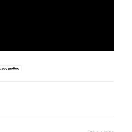
ατος μισθός
Επόμενο άρθρο