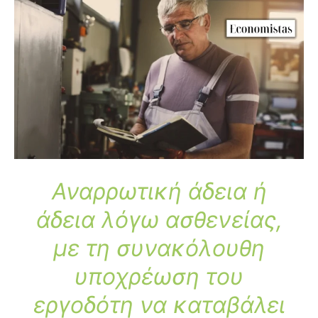
Αναρρωτική άδεια ή
άδεια λόγω ασθενείας,
με τη συνακόλουθη
υποχρέωση του
εργοδότη να καταβάλει