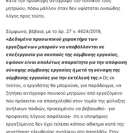
κατά την πρόσληψη αντίγραφο του ποινικού τους
μητρώου, πόσω μάλλον όταν δεν υφίσταται ουσιώδης
λόγος προς τούτο.
Σύμφωνα, βέβαια, με το άρ. 27 ν. 4624/2019,
«Δεδομένα προσωπικού χαρακτήρα των
εργαζομένων μπορούν να υποβάλλονται σε
επεξεργασία για σκοπούς της σύμβασης εργασίας,
εφόσον είναι απολύτως απαραίτητο για την απόφαση
σύναψης σύμβασης εργασίας ή μετά τη σύναψη της
σύμβασης εργασίας για την εκτέλεσή της.»
Ως εκ
τούτου, ο εργοδότης θα μπορούσε, για παράδειγμα, να
ζητήσει αντίγραφο ποινικού μητρώου από εργαζόμενο
που πρόκειται να απασχοληθεί στον τομέα της φύλαξης
ανήλικων παιδιών, προκειμένου να βεβαιωθεί ̶ για
προφανείς λόγους ασφάλειας ̶ ότι ο υποψήφιος
εργαζόμενος δεν έχει τελέσει κάποιο αδίκημα κατά της
γενετήσιας ελευθερίας ανηλίκου στο παρελθόν. Στην