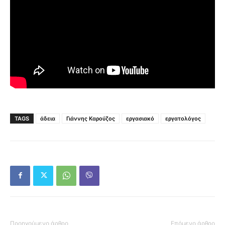
TAGS
άδεια
Γιάννης Καρούζος
εργασιακό
εργατολόγος
Προηγούμενο άρθρο
Επόμενο άρθρο