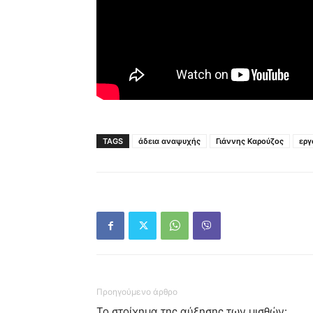
TAGS
άδεια αναψυχής
Γιάννης Καρούζος
εργ
Προηγούμενο άρθρο
Το στοίχημα της αύξησης των μισθών: