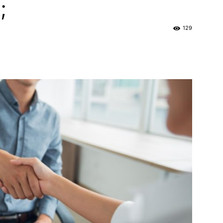
;
129