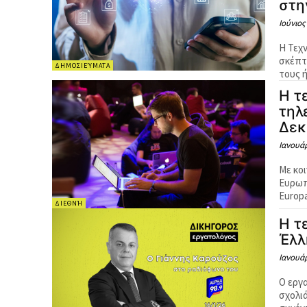
στη
Ιούνιος
Η Τεχν
σκέπτ
ΔΗΜΟΣΙΕΎΜΑΤΑ
τους ή
Η τ
τηλ
Δεκ
Ιανουάρ
Με κο
Ευρωπ
Europa
ΔΙΕΘΝΉ
Η τ
Έλλ
Ιανουάρ
Ο εργ
σχολιάζ