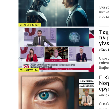
Ένα χ
οικον
που κε
ΕΡΓΑΣΊΑ & ΚΡΊΣΗ
Τεχ
πλή
γίν
Μάιος 3
Ο εργα
επίκα
ΕΠΙΚΑΙΡΌΤΗΤΑ
Γ. 
Νοη
εργ
Μάιος 2
Οι κυ
προετ