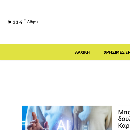
33.4
C
Αθήνα
ΑΡΧΙΚΗ
ΧΡΗΣΙΜΕΣ Ε
Μπο
δου
Καρ