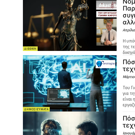
Νομ
Παρ
συγ
αλλ
Απρίλιο
Η υπό
της τ
ΔΙΕΘΝΉ
δικηγ
Πόσ
τεχ
Μάρτιος
Του Γ
για τ
είναι 
εργαζό
ΔΗΜΟΣΙΕΎΜΑΤΑ
Πόσ
τεχ
Ιανουάρ