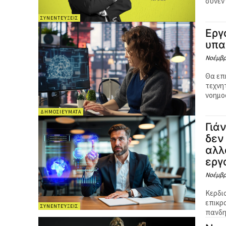
συνέ
ΣΥΝΕΝΤΕΎΞΕΙΣ
Εργ
υπα
Νοέμβρι
Θα επ
τεχνη
νοημοσ
ΔΗΜΟΣΙΕΎΜΑΤΑ
Γιά
δεν
αλλ
εργ
Νοέμβρι
Κερδισ
επικρ
ΣΥΝΕΝΤΕΎΞΕΙΣ
πανδη