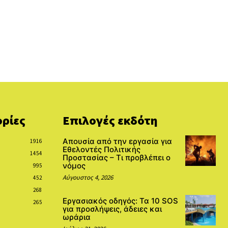
ρίες
Επιλογές εκδότη
Απουσία από την εργασία για
1916
Εθελοντές Πολιτικής
1454
Προστασίας – Τι προβλέπει ο
νόμος
995
Αύγουστος 4, 2026
452
268
Εργασιακός οδηγός: Τα 10 SOS
265
για προσλήψεις, άδειες και
ωράρια