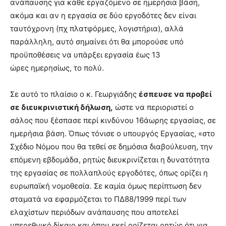
ανάπαυσης για κάθε εργαζόμενο σε ημερήσια βάση,
ακόμα και αν η εργασία σε δύο εργοδότες δεν είναι
ταυτόχρονη (πχ πλατφόρμες, λογιστήρια), αλλά
παράλληλη, αυτό σημαίνει ότι θα μπορούσε υπό
προϋποθέσεις να υπάρξει εργασία έως 13
ώρες ημερησίως, το πολύ.
Σε αυτό το πλαίσιο ο κ. Γεωργιάδης
έσπευσε να προβεί
σε διευκρινιστική δήλωση,
ώστε να περιοριστεί ο
σάλος που ξέσπασε περί κινδύνου 16άωρης εργασίας, σε
ημερήσια βάση. Όπως τόνισε ο υπουργός Εργασίας, «στο
Σχέδιο Νόμου που θα τεθεί σε δημόσια διαβούλευση, την
επόμενη εβδομάδα, ρητώς διευκρινίζεται η δυνατότητα
της εργασίας σε πολλαπλούς εργοδότες, όπως ορίζει η
ευρωπαϊκή νομοθεσία. Σε καμία όμως περίπτωση δεν
σταματά να εφαρμόζεται το ΠΔ88/1999 περί των
ελαχίστων περιόδων ανάπαυσης που αποτελεί
υπερεθνικό δίκαιο και όπου εκεί ορίζεται ρητώς ότι για