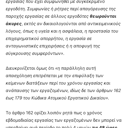
εργασίας που έχει συμφωνηθεί με συγκεκριμένο
εργοδότη. Συμφωνίες ή ρήτρες περί απαγόρευσης της
παροχής εργασίας σε άλλους εργοδότες
θεωρούνται
άκυρες
, εκτός αν δικαιολογούνται από αντικειμενικούς
λόγους, όπως η υγεία και η ασφάλεια, η προστασία του
επιχειρηματικού απορρήτου, η εργασία σε
ανταγωνιστικές επιχειρήσεις ή η αποφυγή της
σύγκρουσης συμφερόντων»
.
Διευκρινίζεται όμως ότι
«η παράλληλη αυτή
απασχόληση επιτρέπεται με την επιφύλαξη των
κείμενων διατάξεων περί του χρόνου εργασίας και
ανάπαυσης των εργαζομένων, ιδίως δε των άρθρων 162
έως 179 του Κώδικα Ατομικού Εργατικού Δικαίου».
Το άρθρο 162 ορίζει λοιπόν ρητά πως ο χρόνος
εβδομαδιαίας εργασίας των εργαζομένων δεν μπορεί να
υπερβαίνει ανά περίοδο το πολύ 4 μηνών
τις 48 ώρες