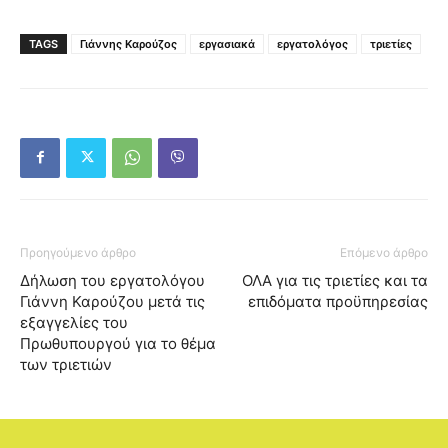
TAGS
Γιάννης Καρούζος
εργασιακά
εργατολόγος
τριετίες
Προηγούμενο άρθρο
Επόμενο άρθρο
Δήλωση του εργατολόγου
ΟΛΑ για τις τριετίες και τα
Γιάννη Καρούζου μετά τις
επιδόματα προϋπηρεσίας
εξαγγελίες του
Πρωθυπουργού για το θέμα
των τριετιών