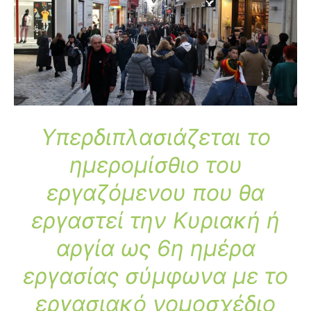
Υπερδιπλασιάζεται το
ημερομίσθιο του
εργαζόμενου που θα
εργαστεί την Κυριακή ή
αργία ως 6η ημέρα
εργασίας
σύμφωνα με το
εργασιακό νομοσχέδιο