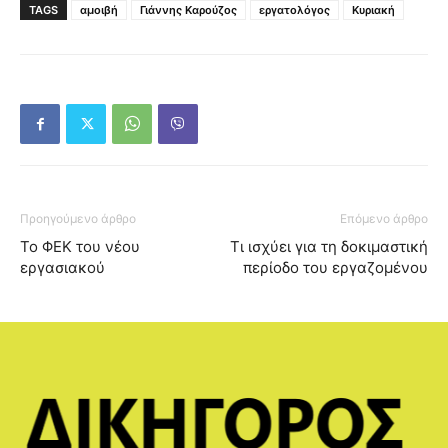
TAGS
αμοιβή
Γιάννης Καρούζος
εργατολόγος
Κυριακή
Προηγούμενο άρθρο
Επόμενο άρθρο
Το ΦΕΚ του νέου
Τι ισχύει για τη δοκιμαστική
εργασιακού
περίοδο του εργαζομένου