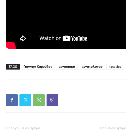
TAGS
Γιάννης Καρούζος
εργασιακά
εργατολόγος
τριετίες
Προηγούμενο άρθρο
Επόμενο άρθρο