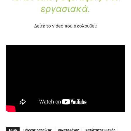
εργασιακά.
Δείτε το video που ακολουθεί:
TAGS
Γιάννης Καρούζος
εργατολόγος
κατώτατος μισθός