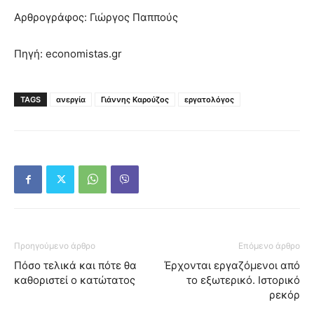
Αρθρογράφος: Γιώργος Παππούς
Πηγή: economistas.gr
TAGS
ανεργία
Γιάννης Καρούζος
εργατολόγος
Προηγούμενο άρθρο
Επόμενο άρθρο
Πόσο τελικά και πότε θα
Έρχονται εργαζόμενοι από
καθοριστεί ο κατώτατος
το εξωτερικό. Ιστορικό
ρεκόρ