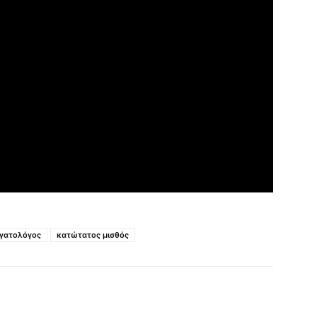
γατολόγος
κατώτατος μισθός