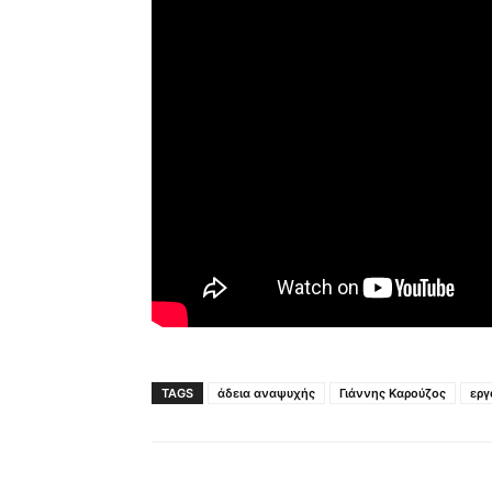
TAGS
άδεια αναψυχής
Γιάννης Καρούζος
εργ