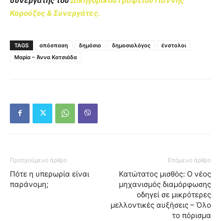
συνεργάτης του
Δικηγορικού Γραφείου Γιάννης
Καρούζος & Συνεργάτες.
TAGS
απόσπαση
δημόσιο
δημοσιολόγος
ένστολοι
Μαρία – Άννα Κατσιάδα
Προηγούμενο άρθρο
Επόμενο άρθρο
Πότε η υπερωρία είναι
Κατώτατος μισθός: Ο νέος
παράνομη;
μηχανισμός διαμόρφωσης
οδηγεί σε μικρότερες
μελλοντικές αυξήσεις – Όλο
το πόρισμα