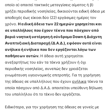
οποίο α) απαιτεί τακτικές μεταγγίσεις αίματος ή β)
χρήζει περιοδικής νοσηλείας, δικαιούνται ειδική άδεια με
αποδοχές έως είκοσι δύο (22) εργάσιμες ημέρες τον
χρόνο.
Η ειδική άδεια των 22 ημερών χορηγείται και
σε υπαλλήλους που έχουν τέκνα που πάσχουν από
βαριά νοητική υστέρηση ή σύνδρομο Down ή Διάχυτη
Αναπτυξιακή Διαταραχή (Δ.Α.Δ.), εφόσον αυτά είναι
ανήλικα ή ενήλικα που δεν εργάζονται λόγω των
παθήσεων αυτών.
Η άδεια αυτή χορηγείται
ανεξαρτήτως του εάν τα τέκνα χρήζουν ή όχι
περιοδικής νοσηλείας, συνεπώς δεν χρειάζεται
γνωμάτευση υγειονομικής επιτροπής. Για τη χορήγηση
της άδειας σε υπαλλήλους που έχουν
ενήλικα
τέκνα τα
οποία πάσχουν από Δ.Α.Δ. απαιτείται υπεύθυνη δήλωση
του υπαλλήλου ότι το τέκνο δεν εργάζεται.
Ειδικότερα, για την χορήγηση της άδειας σε γονείς με