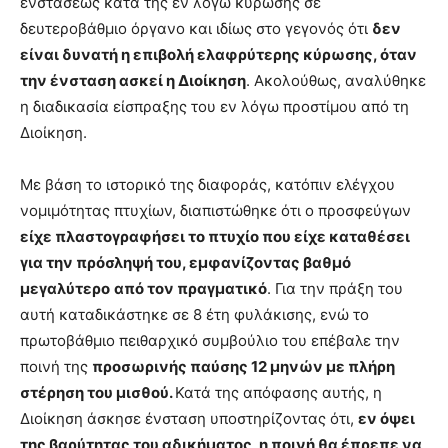
ενστάσεως κατά της εν λόγω κύρωσης σε
δευτεροβάθμιο όργανο και ιδίως στο γεγονός ότι
δεν
είναι δυνατή η επιβολή ελαφρύτερης κύρωσης, όταν
την ένσταση ασκεί η Διοίκηση
. Ακολούθως, αναλύθηκε
η διαδικασία είσπραξης του εν λόγω προστίμου από τη
Διοίκηση.
Με βάση το ιστορικό της διαφοράς, κατόπιν ελέγχου
νομιμότητας πτυχίων, διαπιστώθηκε ότι ο προσφεύγων
είχε πλαστογραφήσει το πτυχίο που είχε καταθέσει
για την πρόσληψή του, εμφανίζοντας βαθμό
μεγαλύτερο
από τον πραγματικό
. Για την πράξη του
αυτή καταδικάστηκε σε 8 έτη φυλάκισης, ενώ το
πρωτοβάθμιο πειθαρχικό συμβούλιο του επέβαλε την
ποινή της
προσωρινής παύσης 12 μηνών με πλήρη
στέρηση του μισθού.
Κατά της απόφασης αυτής, η
Διοίκηση άσκησε ένσταση υποστηρίζοντας ότι,
εν όψει
της βαρύτητας του αδικήματος, η ποινή θα έπρεπε να