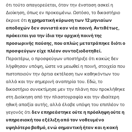
ότι τούτο απαγορεύεται, όταν την ένσταση ασκεί η
Διοίκηση, όπως εν προκειμένω. Ωστόσο, το δικαστήριο
έκρινε ότι
η χρηματική κύρωση των 12 μηνιαίων
αποδοχών δεν συνιστά καν νέα ποινή
.
Αντιθέτως,
πρόκειται για την ίδια την αρχική ποινή της
προσωρινής παύσης, που απλώς μετατράπηκε διότι ο
προσφεύγων είχε πλέον συνταξιοδοτηθεί.
Περαιτέρω, ο προσφεύγων υποστήριξε ότι κακώς δεν
λήφθησαν υπόψη, ώστε να μειωθεί η ποινή, στοιχεία που
πιστοποιούν την άρτια εκτέλεση των καθηκόντων του
αλλά και την σημερινή αναπηρία του. Εδώ, το
δικαστήριο συνεκτίμησε μεν την πλάνη που προκλήθηκε
στη Διοίκηση από την πλαστογραφία και την ιδιαίτερη
ηθική απαξία αυτής, αλλά έλαβε υπόψη του επιπλέον το
γεγονός ότι
δεν επηρεάστηκε ούτε η πρόσληψη ούτε η
υπηρεσιακή του εξέλιξη από τον νοθευμένο
υψηλότερο βαθμό, ενώ σημαντική ήταν και η κακή