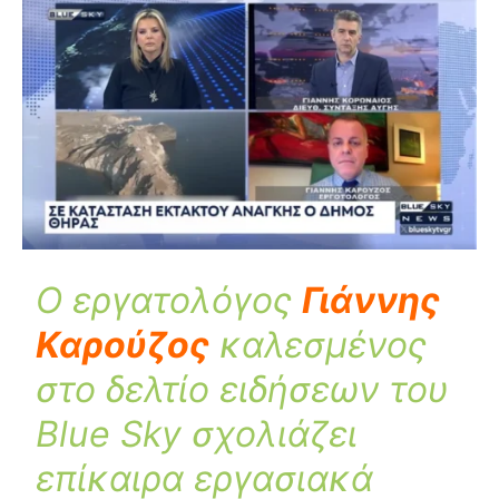
Ο εργατολόγος
Γιάννης
Καρούζος
καλεσμένος
στο δελτίο ειδήσεων του
Blue Sky σχολιάζει
επίκαιρα εργασιακά