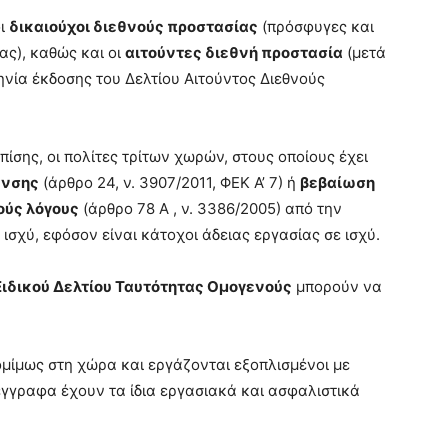
οι
δικαιούχοι διεθνούς προστασίας
(πρόσφυγες και
ας), καθώς και οι
αιτούντες διεθνή προστασία
(μετά
νία έκδοσης του Δελτίου Αιτούντος Διεθνούς
ίσης, οι πολίτες τρίτων χωρών, στους οποίους έχει
υνσης
(άρθρο 24, ν. 3907/2011, ΦΕΚ Α’ 7) ή
βεβαίωση
ούς λόγους
(άρθρο 78 Α , ν. 3386/2005) από την
 ισχύ, εφόσον είναι κάτοχοι άδειας εργασίας σε ισχύ.
Ειδικού Δελτίου Ταυτότητας Ομογενούς
μπορούν να
ομίμως στη χώρα και εργάζονται εξοπλισμένοι με
γγραφα έχουν τα ίδια εργασιακά και ασφαλιστικά