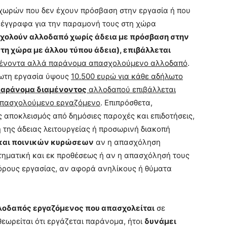
χωρών που δεν έχουν πρόσβαση στην εργασία ή που
 έγγραφα για την παραμονή τους στη χώρα
σχολούν αλλοδαπό χωρίς άδεια με πρόσβαση στην
στη χώρα με άλλου τύπου άδεια), επιβάλλεται
ιαμένοντα αλλά παράνομα απασχολούμενο αλλοδαπό
.
λωτη εργασία ύψους
10.500 ευρώ για κάθε αδήλωτο
αράνομα διαμένοντος
αλλοδαπού επιβάλλεται
 απασχολούμενο εργαζόμενο
. Επιπρόσθετα,
ς αποκλεισμός από δημόσιες παροχές και επιδοτήσεις,
 της άδειας λειτουργείας ή προσωρινή διακοπή
 και ποινικών κυρώσεων
αν η απασχόληση
τηματική και εκ προθέσεως ή αν η απασχόλησή τους
 όρους εργασίας, αν αφορά ανηλίκους ή θύματα
λοδαπός εργαζόμενος που απασχολείται
σε
 θεωρείται ότι εργάζεται παράνομα, ήτοι
δυνάμει