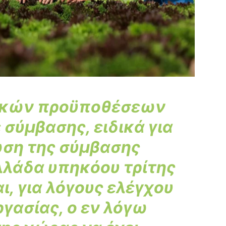
ικών προϋποθέσεων
 σύμβασης, ειδικά για
ωση της σύμβασης
λλάδα υπηκόου τρίτης
ι, για λόγους ελέγχου
ργασίας, ο εν λόγω