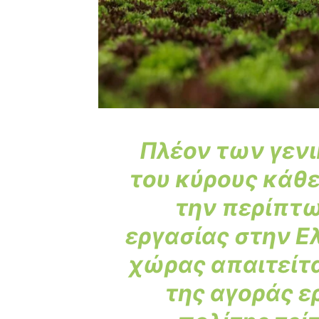
Πλέον των γεν
του κύρους κάθε
την περίπτ
εργασίας στην Ε
χώρας απαιτείτα
της αγοράς ε