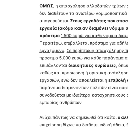
ΟΜΩΣ
, η απασχόληση αλλοδαπών τρίτων 
δεν διαθέτουν τα ανωτέρω νομιμοποιητικά
απαγορεύεται
. Στους εργοδότες που απα
εργασία (ακόμα και αν διαμένει νόμιμα 
πρόστιμο
1.500 ευρώ για κάθε νόμιμα δ
Περαιτέρω, επιβάλλεται πρόστιμο για αδή
εργαζόμενο
.
Σε περίπτωση απασχόλησης
π
πρόστιμο 5.000 ευρώ για κάθε παράνομα
επιβάλλονται
διοικητικές κυρώσεις
, όπω
καθώς και προσωρινή ή οριστική ανάκληση
εργασιών, ενώ δεν αποκλείεται η
επιβολή
παράνομα διαμενόντων πολιτών είναι συσ
συνοδεύεται με ιδιαίτερα καταχρηστικούς
εμπορίας ανθρώπων.
Αξίζει πάντως να σημειωθεί ότι καίτοι
ο αλ
επιχείρηση δίχως να διαθέτει ειδική άδεια,