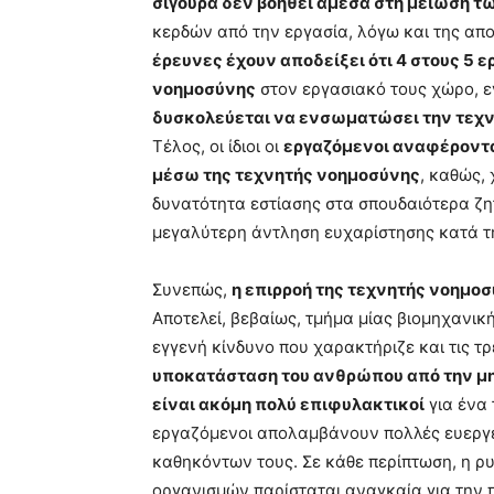
σίγουρα δεν βοηθεί άμεσα στη μείωση 
κερδών από την εργασία, λόγω και της απ
έρευνες έχουν αποδείξει ότι 4 στους 5 
νοημοσύνης
στον εργασιακό τους χώρο, 
δυσκολεύεται να ενσωματώσει την τεχν
Τέλος, οι ίδιοι οι
εργαζόμενοι αναφέροντα
μέσω της τεχνητής νοημοσύνης
, καθώς,
δυνατότητα εστίασης στα σπουδαιότερα ζη
μεγαλύτερη άντληση ευχαρίστησης κατά τη
Συνεπώς,
η επιρροή της τεχνητής νοημοσ
Αποτελεί, βεβαίως, τμήμα μίας βιομηχανικ
εγγενή κίνδυνο που χαρακτήριζε και τις τ
υποκατάσταση του ανθρώπου από την μηχ
είναι ακόμη πολύ επιφυλακτικοί
για ένα 
εργαζόμενοι απολαμβάνουν πολλές ευεργε
καθηκόντων τους. Σε κάθε περίπτωση, η ρ
οργανισμών παρίσταται αναγκαία για την