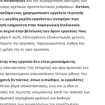
των ανισοτήτων
και την εξισορρόπηση διανομής των
ουσίας σχετικών προστατευτικών ρυθμίσεων.
Ωστόσο,
εργαζόμενους χρησιμοποιούν εργαλεία τεχνητής
ενώ
μεγάλη μερίδα εργοδοτών αναφέρει πως
ητή νοημοσύνη στην παραγωγική διαδικασία.
ι συχνά στην βελτίωση των όρων εργασίας τους
 χάρη σ’ αυτή, επιτυγχάνουν εξοικονόμηση χρόνου,
τήματα της εργασίας, παραγωγικότητα, καθώς και
 χρήση της εν ώρα εργασίας.
ύνης στην εργασία δεν είναι μονοσήμαντη
.
ής επανάστασης (της τέταρτης) και άρα προκαλεί τον
ρεις προηγούμενες επαναστάσεις τέτοιου είδους: την
ανή. Εντούτοις, όπως ειπώθηκε, οι εργοδότες
τέτοιο βήμα υποκατάστασης, ενώ και οι ίδιοι οι
σίες της τεχνητής νοημοσύνης κατά την άσκηση των
υθμιστική παρέμβαση κράτους και διεθνών
 προστασία των συμφερόντων του εργαζομένου.