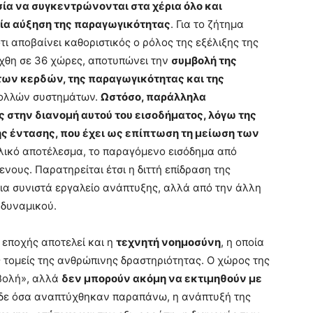
ία να συγκεντρώνονται στα χέρια όλο και
αία αύξηση της παραγωγικότητας
. Για το ζήτημα
τι αποβαίνει καθοριστικός ο ρόλος της εξέλιξης της
ήχθη σε 36 χώρες, αποτυπώνει την
συμβολή της
των κερδών, της παραγωγικότητας και της
πολλών συστημάτων.
Ωστόσο, παράλληλα
 στην διανομή αυτού του εισοδήματος, λόγω της
ς έντασης, που έχει ως επίπτωση τη μείωση των
ελικό αποτέλεσμα, το παραγόμενο εισόδημα από
νους. Παρατηρείται έτσι η διττή επίδραση της
μια συνιστά εργαλείο ανάπτυξης, αλλά από την άλλη
 δυναμικού.
 εποχής αποτελεί και η
τεχνητή νοημοσύνη
, η οποία
 τομείς της ανθρώπινης δραστηριότητας. Ο χώρος της
σβολή», αλλά
δεν μπορούν ακόμη να εκτιμηθούν με
 δε όσα αναπτύχθηκαν παραπάνω, η ανάπτυξή της