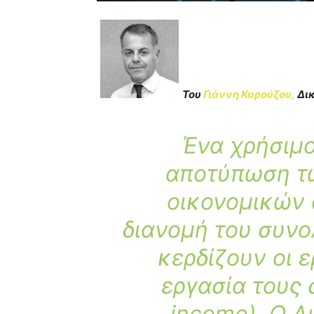
Του
Γιάννη Καρούζου,
Δικ
Ένα χρήσιμο
αποτύπωση τ
οικονομικών 
διανομή του συνο
κερδίζουν οι 
εργασία τους 
income). Ο Δ