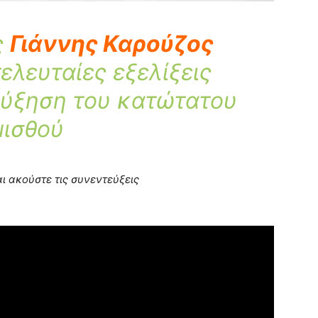
ς
Γιάννης Καρούζος
τελευταίες εξελίξεις
αύξηση του κατώτατου
μισθού
αι ακούστε τις συνεντεύξεις