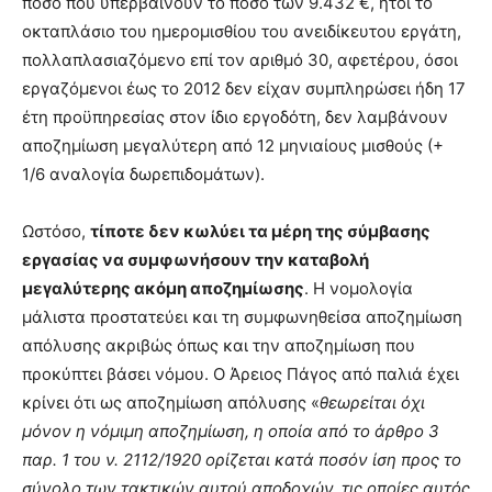
ποσό που υπερβαίνουν το ποσό των 9.432 €, ήτοι το
οκταπλάσιο του ημερομισθίου του ανειδίκευτου εργάτη,
πολλαπλασιαζόμενο επί τον αριθμό 30, αφετέρου, όσοι
εργαζόμενοι έως το 2012 δεν είχαν συμπληρώσει ήδη 17
έτη προϋπηρεσίας στον ίδιο εργοδότη, δεν λαμβάνουν
αποζημίωση μεγαλύτερη από 12 μηνιαίους μισθούς (+
1/6 αναλογία δωρεπιδομάτων).
Ωστόσο,
τίποτε δεν κωλύει τα μέρη της σύμβασης
εργασίας να συμφωνήσουν την καταβολή
μεγαλύτερης ακόμη αποζημίωσης
. Η νομολογία
μάλιστα προστατεύει και τη συμφωνηθείσα αποζημίωση
απόλυσης ακριβώς όπως και την αποζημίωση που
προκύπτει βάσει νόμου. Ο Άρειος Πάγος από παλιά έχει
κρίνει ότι ως αποζημίωση απόλυσης «
θεωρείται όχι
μόνον η νόμιμη αποζημίωση, η οποία από το άρθρο 3
παρ. 1 του ν. 2112/1920 ορίζεται κατά ποσόν ίση προς το
σύνολο των τακτικών αυτού αποδοχών, τις οποίες αυτός