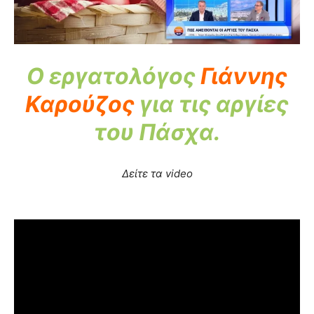
Ο εργατολόγος
Γιάννης
Καρούζος
για τις αργίες
του Πάσχα.
Δείτε τα video