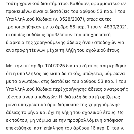
τούτη χρονικού διαστήματος. Καθόσον, εφαρμοστέες εν
προκειμένω είναι οι διατάξεις του άρθρου 53 παρ. 1 του
Υπαλληλικού Κώδικα (ν. 3528/2007), όπως αυτές
τροποποιήθηκαν με το άρθρο 56 παρ. 1 του ν. 4830/2021,
οι οποίες ουδόλως προβλέπουν την υποχρεωτική
διάρκεια της χορηγούμενης άδειας άνευ αποδοχών για
ανατροφή τέκνων μέχρι τη λήξη του σχολικού έτους.
Με την υπ’ αριθμ. 174/2025 δικαστική απόφαση κρίθηκε
ότι η υπάλληλος ως εκπαιδευτικός, υπάγεται, σύμφωνα
με τα ανωτέρω, στις διατάξεις του άρθρου 53 παρ. 1 του
Υπαλληλικού Κώδικα περί χορήγησης άδειας ανατροφής
τέκνου άνευ αποδοχών. Η διάταξη δε αυτή ορίζει ως
μόνο υποχρεωτικό όριο διάρκειας της χορηγούμενης
άδειας το μήνα και όχι τη λήξη του σχολικού έτους. Ως
εκ τούτου, μη νόμιμα με την προσβαλλόμενη απόφαση
επεκτάθηκε, κατ’ επίκληση του άρθρου 16 περ. Ε΄ του ν.