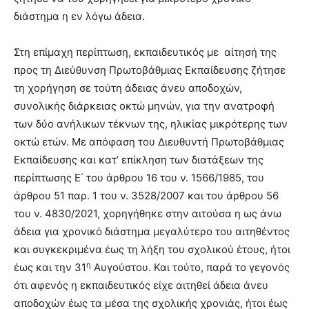
διάστημα η εν λόγω άδεια.
Στη επίμαχη περίπτωση, εκπαιδευτικός με αίτησή της
προς τη Διεύθυνση Πρωτοβάθμιας Εκπαίδευσης ζήτησε
τη χορήγηση σε τούτη άδειας άνευ αποδοχών,
συνολικής διάρκειας οκτώ μηνών, για την ανατροφή
των δύο ανήλικων τέκνων της, ηλικίας μικρότερης των
οκτώ ετών. Με απόφαση του Διευθυντή Πρωτοβάθμιας
Εκπαίδευσης και κατ’ επίκληση των διατάξεων της
περίπτωσης Ε΄ του άρθρου 16 του ν. 1566/1985, του
άρθρου 51 παρ. 1 του ν. 3528/2007 και του άρθρου 56
του ν. 4830/2021, χορηγήθηκε στην αιτούσα η ως άνω
άδεια για χρονικό διάστημα μεγαλύτερο του αιτηθέντος
και συγκεκριμένα έως τη λήξη του σχολικού έτους, ήτοι
η
έως και την 31
Αυγούστου. Και τούτο, παρά το γεγονός
ότι αφενός η εκπαιδευτικός είχε αιτηθεί άδεια άνευ
αποδοχών έως τα μέσα της σχολικής χρονιάς, ήτοι έως