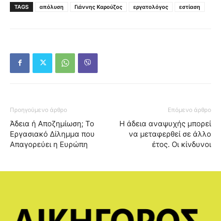
TAGS
απόλυση
Γιάννης Καρούζος
εργατολόγος
εστίαση
Προηγούμενο άρθρο
Επόμενο άρθρο
Άδεια ή Αποζημίωση; Το
Η άδεια αναψυχής μπορεί
Εργασιακό Δίλημμα που
να μεταφερθεί σε άλλο
Απαγορεύει η Ευρώπη
έτος. Οι κίνδυνοι