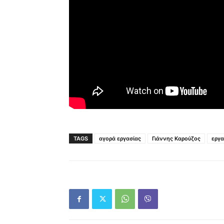
TAGS
αγορά εργασίας
Γιάννης Καρούζος
εργ