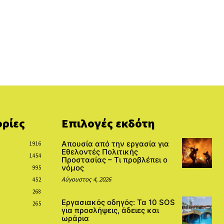
ρίες
Επιλογές εκδότη
Απουσία από την εργασία για
1916
Εθελοντές Πολιτικής
1454
Προστασίας – Τι προβλέπει ο
νόμος
995
Αύγουστος 4, 2026
452
268
Εργασιακός οδηγός: Τα 10 SOS
265
για προσλήψεις, άδειες και
ωράρια