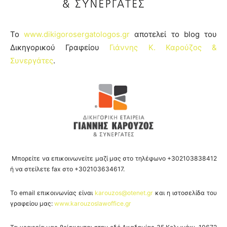
Το
www.dikigorosergatologos.gr
αποτελεί το blog του
Δικηγορικού Γραφείου
Γιάννης Κ. Καρούζος &
Συνεργάτες
.
Μπορείτε να επικοινωνείτε μαζί μας στο τηλέφωνο
+302103838412
ή να στείλετε
fax στο +302103634617.
Το email επικοινωνίας είναι
karouzos@otenet.gr
και η ιστοσελίδα του
γραφείου μας:
www.karouzoslawoffice.gr