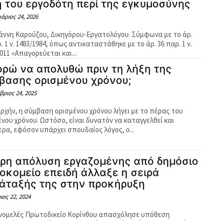
η του εργοδότη περί της εγκυμοσύνης
άριος 24, 2026
νη Καρούζου, Δικηγόρου-Εργατολόγου. Σύμφωνα με το άρ.
. 1 ν. 1483/1984, όπως αντικαταστάθηκε με το άρ. 36 παρ. 1 ν.
011 «Απαγορεύεται και...
ρώ να απολυθώ πριν τη λήξη της
βασης ορισμένου χρόνου;
ριος 24, 2025
αρχήν, η σύμβαση ορισμένου χρόνου λήγει με το πέρας του
στόσο, είναι δυνατόν να καταγγελθεί και
ερα, εφόσον υπάρχει σπουδαίος λόγος, ο...
ρη απόλυση εργαζομένης από δημόσιο
οκομείο επειδή άλλαξε η σειρά
άταξής της στην προκήρυξη
ος 22, 2024
νομελές Πρωτοδικείο Κορίνθου απασχόλησε υπόθεση