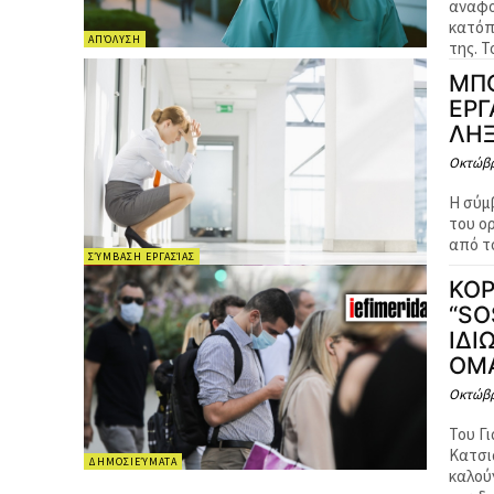
αναφο
κατόπ
ΑΠΌΛΥΣΗ
τη
ΜΠΟ
ΕΡΓ
ΛΗΞ
Οκτώβρ
Η σύμ
του ορισμένου χρ
από το
ΣΎΜΒΑΣΗ ΕΡΓΑΣΊΑΣ
ΚΟΡ
“SO
ΙΔΙ
ΟΜ
Οκτώβρ
Του Γ
Κατσι
ΔΗΜΟΣΙΕΎΜΑΤΑ
καλού