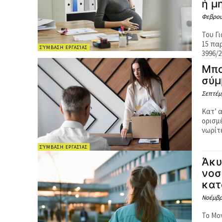
ή μ
Φεβρου
Του Γιάν
15 παρ
ΣΎΜΒΑΣΗ ΕΡΓΑΣΊΑΣ
3996/2
Μπο
σύμ
Σεπτέμβ
Κατ’ 
ορισμένου χρόνου. Ω
νωρίτ
ΣΎΜΒΑΣΗ ΕΡΓΑΣΊΑΣ
Άκυ
νοσ
κατ
Νοέμβρι
Το Μο