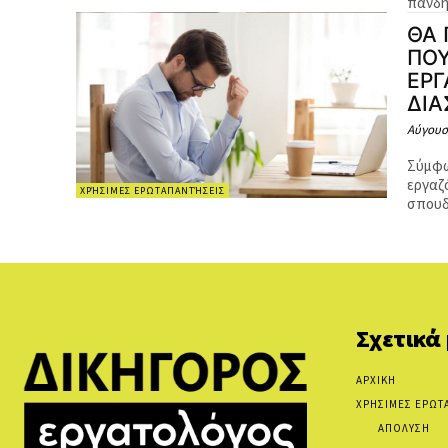
πανδημ
ΘΑ 
ΠΟΥ
ΕΡΓ
ΔΙΑ
Αύγουσ
Σύμφων
εργαζ
ΧΡΉΣΙΜΕΣ ΕΡΩΤΑΠΑΝΤΉΣΕΙΣ
σπουδα
Σχετικά
ΑΡΧΙΚΗ
ΧΡΗΣΙΜΕΣ ΕΡΩΤ
ΑΠΟΛΥΣΗ