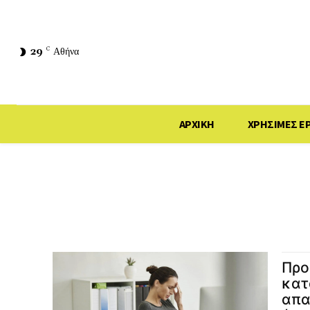
29
C
Αθήνα
ΑΡΧΙΚΗ
ΧΡΗΣΙΜΕΣ Ε
Προ
κατ
απα