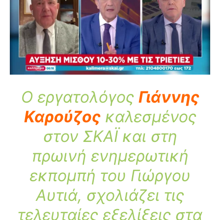
Ο εργατολόγος
Γιάννης
Καρούζος
καλεσμένος
στον ΣΚΑΪ και στη
πρωινή ενημερωτική
εκπομπή του Γιώργου
Αυτιά, σχολιάζει τις
τελευταίες εξελίξεις στα