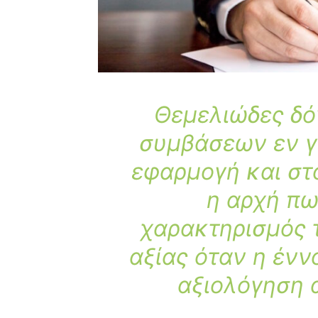
Θεμελιώδες δό
συμβάσεων εν γέ
εφαρμογή και στ
η αρχή πω
χαρακτηρισμός 
αξίας όταν η ένν
αξιολόγηση α