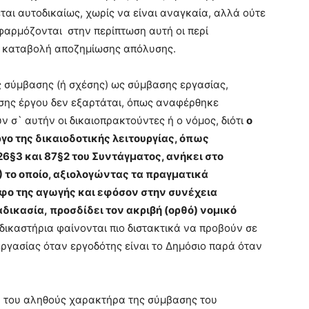
ται αυτοδικαίως, χωρίς να είναι αναγκαία, αλλά ούτε
εφαρμόζονται στην περίπτωση αυτή οι περί
ν καταβολή αποζημίωσης απόλυσης.
 σύμβασης (ή σχέσης) ως σύμβασης εργασίας,
σης έργου δεν εξαρτάται, όπως αναφέρθηκε
 σ` αυτήν οι δικαιοπρακτούντες ή ο νόμος, διότι
ο
γο της δικαιοδοτικής λειτουργίας, όπως
 26§3 και 87§2 του Συντάγματος, ανήκει στο
01) το οποίο, αξιολογώντας τα πραγματικά
αφο της αγωγής και εφόσον στην συνέχεια
δικασία, προσδίδει τον ακριβή (ορθό) νομικό
 δικαστήρια φαίνονται πιο διστακτικά να προβούν σε
ργασίας όταν εργοδότης είναι το Δημόσιο παρά όταν
η του αληθούς χαρακτήρα της σύμβασης του