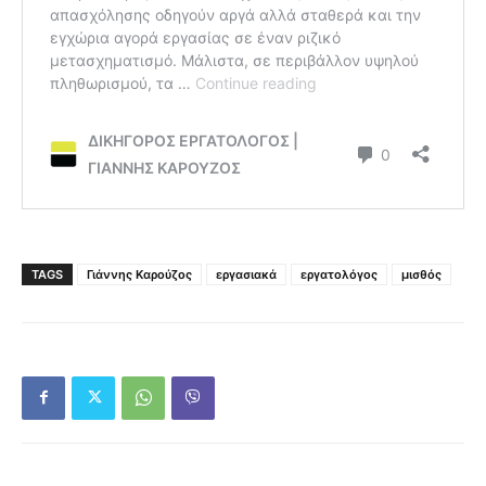
TAGS
Γιάννης Καρούζος
εργασιακά
εργατολόγος
μισθός