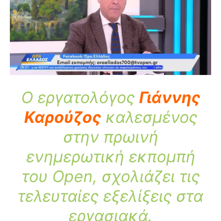
Ο εργατολόγος
Γιάννης
Καρούζος
καλεσμένος
στην πρωινή
ενημερωτική εκπομπή
του Open, σχολιάζει τις
τελευταίες εξελίξεις στα
εργασιακά.