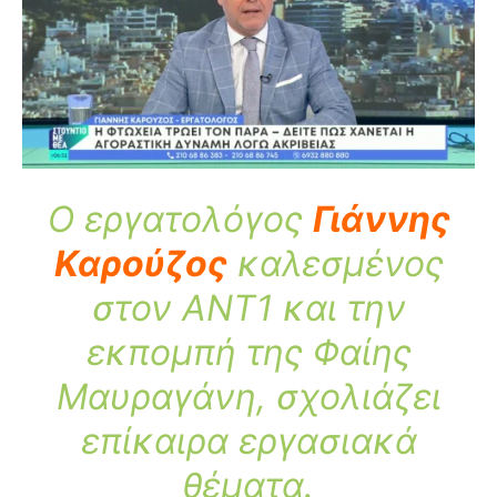
Ο εργατολόγος
Γιάννης
Καρούζος
καλεσμένος
στον ANT1 και την
εκπομπή της Φαίης
Μαυραγάνη, σχολιάζει
επίκαιρα εργασιακά
θέματα.