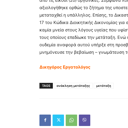
από τις είκοσι (20) οργανικές. Σύμφωνα λ
αξιολογήθηκε ορθώς το ζήτημα της υποστ
μεταταχθεί η υπάλληλος. Επίσης, το Δικασ
17 του Κώδικα Διοικητικής Δικονομίας για 
καμία μνεία στους λόγους υγείας που υφί
τους οποίους επεδίωκε την μετάταξη. Ενώ
ουδεμία αναφορά αυτού υπήρξε στη προσ
μνημόνευσε την βεβαίωση – γνωμάτευση το
Δικηγόρος Εργατολόγος
TAGS
ανάκληση μετάταξης
μετάταξη