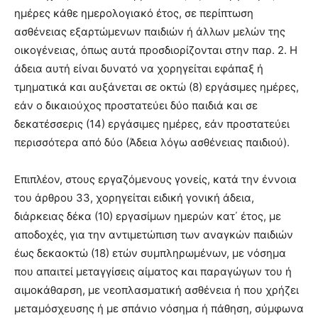
ημέρες κάθε ημερολογιακό έτος, σε περίπτωση
ασθένειας εξαρτώμενων παιδιών ή άλλων μελών της
οικογένειας, όπως αυτά προσδιορίζονται στην παρ. 2. Η
άδεια αυτή είναι δυνατό να χορηγείται εφάπαξ ή
τμηματικά και αυξάνεται σε οκτώ (8) εργάσιμες ημέρες,
εάν ο δικαιούχος προστατεύει δύο παιδιά και σε
δεκατέσσερις (14) εργάσιμες ημέρες, εάν προστατεύει
περισσότερα από δύο (Άδεια λόγω ασθένειας παιδιού).
Επιπλέον, στους εργαζόμενους γονείς, κατά την έννοια
του άρθρου 33, χορηγείται ειδική γονική άδεια,
διάρκειας δέκα (10) εργασίμων ημερών κατ΄ έτος, με
αποδοχές, για την αντιμετώπιση των αναγκών παιδιών
έως δεκαοκτώ (18) ετών συμπληρωμένων, με νόσημα
που απαιτεί μεταγγίσεις αίματος και παραγώγων του ή
αιμοκάθαρση, με νεοπλασματική ασθένεια ή που χρήζει
μεταμόσχευσης ή με σπάνιο νόσημα ή πάθηση, σύμφωνα