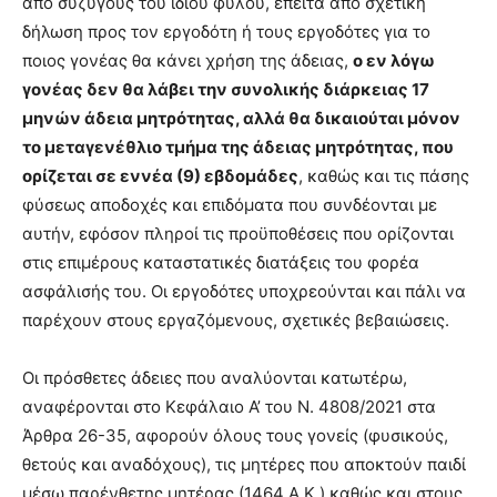
από συζύγους του ίδιου φύλου, έπειτα από σχετική
δήλωση προς τον εργοδότη ή τους εργοδότες για το
ποιος γονέας θα κάνει χρήση της άδειας,
ο εν λόγω
γονέας δεν θα λάβει την συνολικής διάρκειας 17
μηνών άδεια μητρότητας, αλλά θα δικαιούται μόνον
το μεταγενέθλιο τμήμα της άδειας μητρότητας, που
ορίζεται σε εννέα (9) εβδομάδες
, καθώς και τις πάσης
φύσεως αποδοχές και επιδόματα που συνδέονται με
αυτήν, εφόσον πληροί τις προϋποθέσεις που ορίζονται
στις επιμέρους καταστατικές διατάξεις του φορέα
ασφάλισής του. Οι εργοδότες υποχρεούνται και πάλι να
παρέχουν στους εργαζόμενους, σχετικές βεβαιώσεις.
Οι πρόσθετες άδειες που αναλύονται κατωτέρω,
αναφέρονται στο Κεφάλαιο Α’ του Ν. 4808/2021 στα
Άρθρα 26-35, αφορούν όλους τους γονείς (φυσικούς,
θετούς και αναδόχους), τις μητέρες που αποκτούν παιδί
μέσω παρένθετης μητέρας (1464 Α.Κ.) καθώς και στους