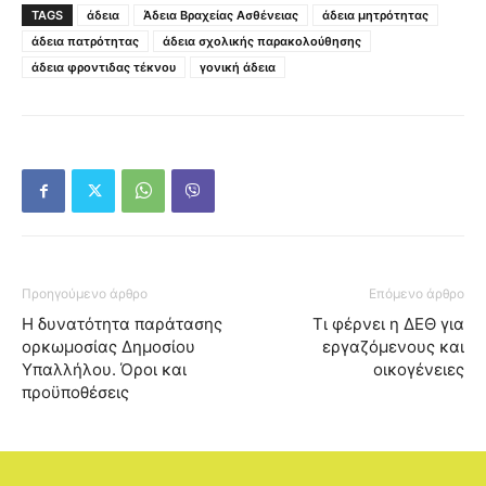
TAGS
άδεια
Άδεια Βραχείας Ασθένειας
άδεια μητρότητας
άδεια πατρότητας
άδεια σχολικής παρακολούθησης
άδεια φροντιδας τέκνου
γονική άδεια
Προηγούμενο άρθρο
Επόμενο άρθρο
Η δυνατότητα παράτασης
Τι φέρνει η ΔΕΘ για
ορκωμοσίας Δημοσίου
εργαζόμενους και
Υπαλλήλου. Όροι και
οικογένειες
προϋποθέσεις