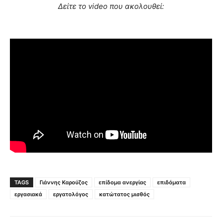
Δείτε το video που ακολουθεί:
TAGS
Γιάννης Καρούζος
επίδομα ανεργίας
επιδόματα
εργασιακά
εργατολόγος
κατώτατος μισθός