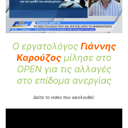
Ο εργατολόγος
Γιάννης
Καρούζος
μίλησε στο
OPEN για τις αλλαγές
στο επίδομα ανεργίας
Δείτε το video που ακολουθεί: