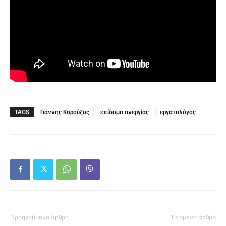
TAGS
Γιάννης Καρούζος
επίδομα ανεργίας
εργατολόγος
Προηγούμενο άρθρο
Επόμενο άρθρο