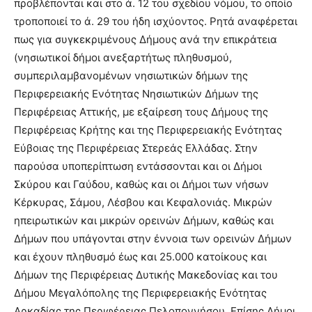
προβλέπονται και στο ά. 12 του σχεδίου νόμου, το οποίο
τροποποιεί το ά. 29 του ήδη ισχύοντος. Ρητά αναφέρεται
πως για συγκεκριμένους Δήμους ανά την επικράτεια
(νησιωτικοί δήμοι ανεξαρτήτως πληθυσμού,
συμπεριλαμβανομένων νησιωτικών δήμων της
Περιφερειακής Ενότητας Νησιωτικών Δήμων της
Περιφέρειας Αττικής, με εξαίρεση τους Δήμους της
Περιφέρειας Κρήτης και της Περιφερειακής Ενότητας
Εύβοιας της Περιφέρειας Στερεάς Ελλάδας. Στην
παρούσα υποπερίπτωση εντάσσονται και οι Δήμοι
Σκύρου και Γαύδου, καθώς και οι Δήμοι των νήσων
Κέρκυρας, Σάμου, Λέσβου και Κεφαλονιάς. Μικρών
ηπειρωτικών και μικρών ορεινών Δήμων, καθώς και
Δήμων που υπάγονται στην έννοια των ορεινών Δήμων
και έχουν πληθυσμό έως και 25.000 κατοίκους και
Δήμων της Περιφέρειας Δυτικής Μακεδονίας και του
Δήμου Μεγαλόπολης της Περιφερειακής Ενότητας
Αρκαδίας της Περιφέρειας Πελοποννήσου. Επίσης Δήμοι