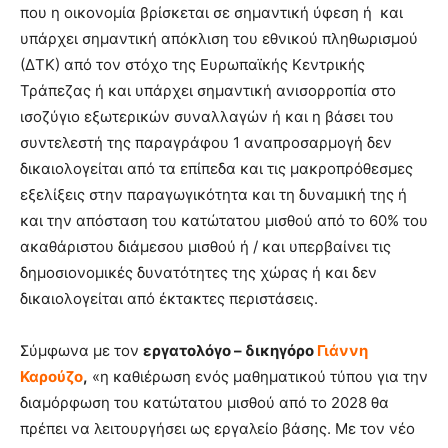
που η οικονομία βρίσκεται σε σημαντική ύφεση ή και
υπάρχει σημαντική απόκλιση του εθνικού πληθωρισμού
(ΔΤΚ) από τον στόχο της Ευρωπαϊκής Κεντρικής
Τράπεζας ή και υπάρχει σημαντική ανισορροπία στο
ισοζύγιο εξωτερικών συναλλαγών ή και η βάσει του
συντελεστή της παραγράφου 1 αναπροσαρμογή δεν
δικαιολογείται από τα επίπεδα και τις μακροπρόθεσμες
εξελίξεις στην παραγωγικότητα και τη δυναμική της ή
και την απόσταση του κατώτατου μισθού από το 60% του
ακαθάριστου διάμεσου μισθού ή / και υπερβαίνει τις
δημοσιονομικές δυνατότητες της χώρας ή και δεν
δικαιολογείται από έκτακτες περιστάσεις.
Σύμφωνα με τον
εργατολόγο – δικηγόρο
Γιάννη
Καρούζο
,
«η καθιέρωση ενός μαθηματικού τύπου για την
διαμόρφωση του κατώτατου μισθού από το 2028 θα
πρέπει να λειτουργήσει ως εργαλείο βάσης. Με τον νέο