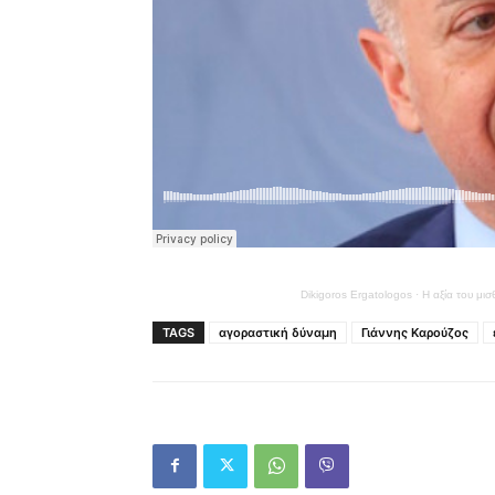
Dikigoros Ergatologos
·
Η αξία του μι
TAGS
αγοραστική δύναμη
Γιάννης Καρούζος