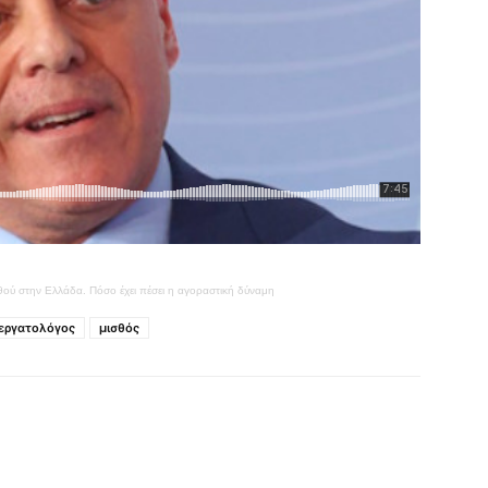
σθού στην Ελλάδα. Πόσο έχει πέσει η αγοραστική δύναμη
εργατολόγος
μισθός