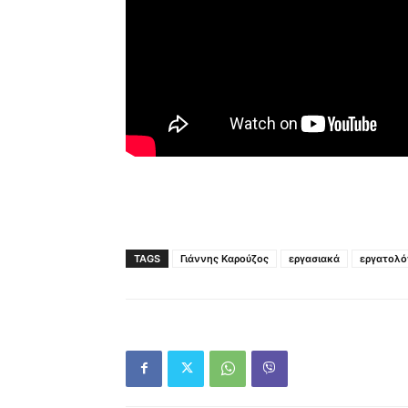
Τι ετοιμάζε
TAGS
Γιάννης Καρούζος
εργασιακά
εργατολό