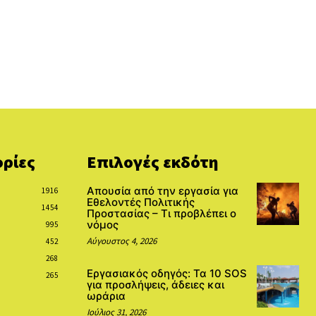
ρίες
Επιλογές εκδότη
Απουσία από την εργασία για
1916
Εθελοντές Πολιτικής
1454
Προστασίας – Τι προβλέπει ο
νόμος
995
Αύγουστος 4, 2026
452
268
Εργασιακός οδηγός: Τα 10 SOS
265
για προσλήψεις, άδειες και
ωράρια
Ιούλιος 31, 2026