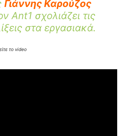
ς
Γιάννης Καρούζος
ν Ant1 σχολιάζει τις
ίξεις στα εργασιακά.
είτε το video