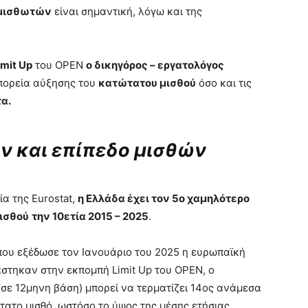
μισθωτών
είναι σημαντική, λόγω και της
imit Up
του OPEN
ο δικηγόρος – εργατολόγος
πορεία αύξησης του
κατώτατου μισθού
όσο και τις
τα
.
 και επίπεδο μισθών
α της Eurostat,
η Ελλάδα έχει τον 5ο χαμηλότερο
μισθού
την 10ετία 2015 – 2025
.
ου εξέδωσε τον Ιανουάριο του 2025 η ευρωπαϊκή
άστηκαν στην εκπομπή Limit Up του OPEN, ο
(σε 12μηνη βάση) μπορεί να τερματίζει 14ος ανάμεσα
τατο μισθό, ωστόσο το ύψος της μέσης ετήσιας